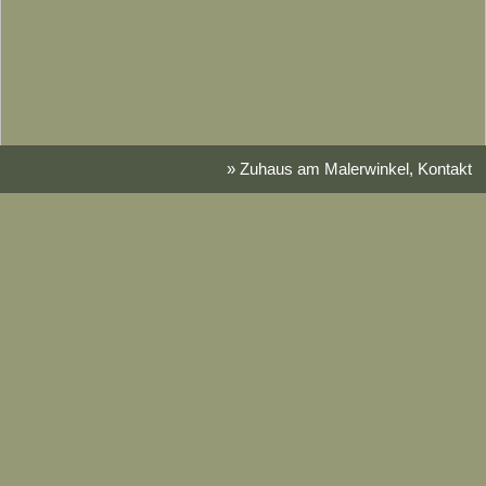
» Zuhaus am Malerwinkel, Kontakt
Dein Urlaub auf dem
Bauernhof
Du interessierst dich für eine
bestimmte Ferienwohnung?
Du bist noch unentschlossen und hast